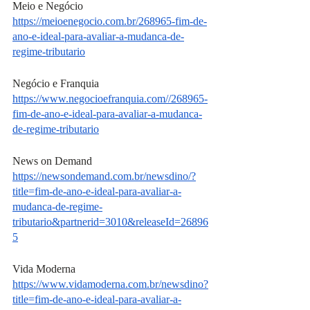
Meio e Negócio
https://meioenegocio.com.br/268965-fim-de-
ano-e-ideal-para-avaliar-a-mudanca-de-
regime-tributario
Negócio e Franquia
https://www.negocioefranquia.com//268965-
fim-de-ano-e-ideal-para-avaliar-a-mudanca-
de-regime-tributario
News on Demand
https://newsondemand.com.br/newsdino/?
title=fim-de-ano-e-ideal-para-avaliar-a-
mudanca-de-regime-
tributario&partnerid=3010&releaseId=26896
5
Vida Moderna
https://www.vidamoderna.com.br/newsdino?
title=fim-de-ano-e-ideal-para-avaliar-a-