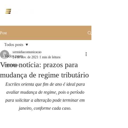
ÁREA DO CLIENTE
Post
Todos posts
sermidiacomunicacao
Todos posts
24 de nov. de 2021
1 min de leitura
Virou notícia: prazos para
impostos
mudança de regime tributário
Escrilex orienta que fim de ano é ideal para 
avaliar mudança de regime, pois o período 
para solicitar a alteração pode terminar em 
janeiro, conforme cada caso. 