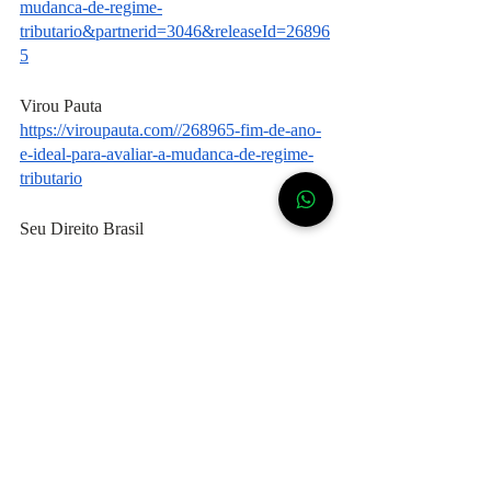
mudanca-de-regime-
tributario&partnerid=3046&releaseId=26896
5
Virou Pauta
https://viroupauta.com//268965-fim-de-ano-
e-ideal-para-avaliar-a-mudanca-de-regime-
tributario
Seu Direito Brasil
https://www.seudireitobrasil.com/p/noticias-
dino.html?title=fim-de-ano-e-ideal-para-
avaliar-a-mudanca-de-regime-
tributario&partnerid=3226&releaseId=26896
5
Em Notícia
http://emnoticia.com.br/268965-fim-de-ano-
e-ideal-para-avaliar-a-mudanca-de-regime-
tributario/