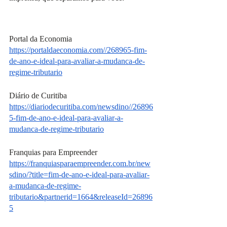
Portal da Economia
https://portaldaeconomia.com//268965-fim-
de-ano-e-ideal-para-avaliar-a-mudanca-de-
regime-tributario
Diário de Curitiba
https://diariodecuritiba.com/newsdino//26896
5-fim-de-ano-e-ideal-para-avaliar-a-
mudanca-de-regime-tributario
Franquias para Empreender
https://franquiasparaempreender.com.br/new
sdino/?title=fim-de-ano-e-ideal-para-avaliar-
a-mudanca-de-regime-
tributario&partnerid=1664&releaseId=26896
5