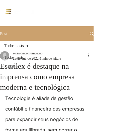
ÁREA DO CLIENTE
Post
Todos posts
sermidiacomunicacao
Todos posts
28 de out. de 2022
1 min de leitura
Escrilex é destaque na
impostos
imprensa como empresa
moderna e tecnológica
Tecnologia é aliada da gestão 
contábil e financeira das empresas 
para expandir seus negócios de 
forma equilibrada, sem correr o 