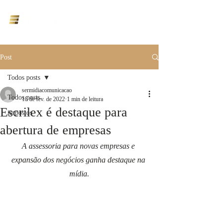
ÁREA DO CLIENTE
Post
Todos posts
sermidiacomunicacao
Todos posts
18 de fev. de 2022
1 min de leitura
Escrilex é destaque para
impostos
abertura de empresas
A assessoria para novas empresas e 
expansão dos negócios ganha destaque na 
mídia.