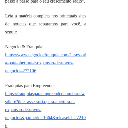
passo a passo para o seu crescimento sadio”.
Leia a matéria completa nos principais sites 
de notícias que separamos para você, a 
seguir:
Negócio & Franquia
https://www.negocioefranquia.com//assessori
a-para-abertura-e-expansao-de-novos-
negocios-272106
Franquias para Empreender
https://franquiasparaempreender.com.br/new
sdino/?title=assessoria-para-abertura-e-
expansao-de-novos-
negocios&partnerid=1664&releaseId=27210
6