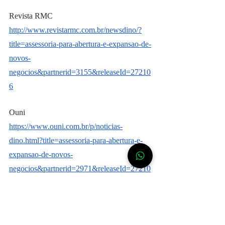
Revista RMC
http://www.revistarmc.com.br/newsdino/?
title=assessoria-para-abertura-e-expansao-de-
novos-
negocios&partnerid=3155&releaseId=27210
6
Ouni
https://www.ouni.com.br/p/noticias-
dino.html?title=assessoria-para-abertura-e-
expansao-de-novos-
negocios&partnerid=2971&releaseId=27210
6
Portal da Economia
https://portaldaeconomia.com//272106-